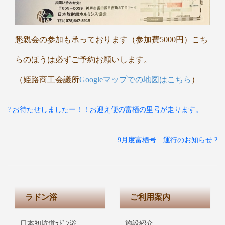
懇親会の参加も承っております（参加費5000円）こち
らのほうは必ずご予約お願いします。
（姫路商工会議所
Googleマップでの地図はこちら
）
? お待たせしましたー！！お迎え便の富栖の里号が走ります。
9月度富栖号 運行のお知らせ ?
ラドン浴
ご利用案内
日本初坑道ﾗﾄﾞﾝ浴
施設紹介