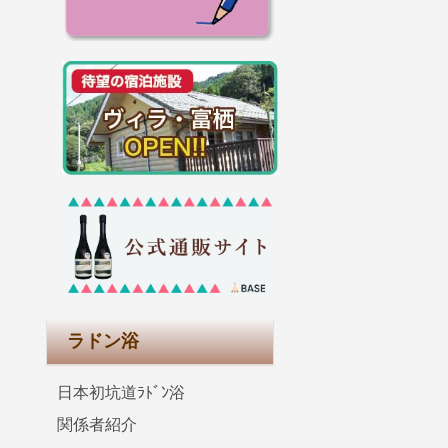
も
ラドン浴
日本初坑道ﾗﾄﾞﾝ浴
関係者紹介