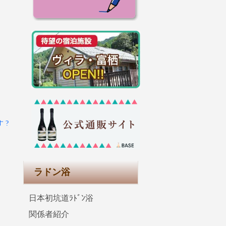
 ?
ラドン浴
日本初坑道ﾗﾄﾞﾝ浴
関係者紹介