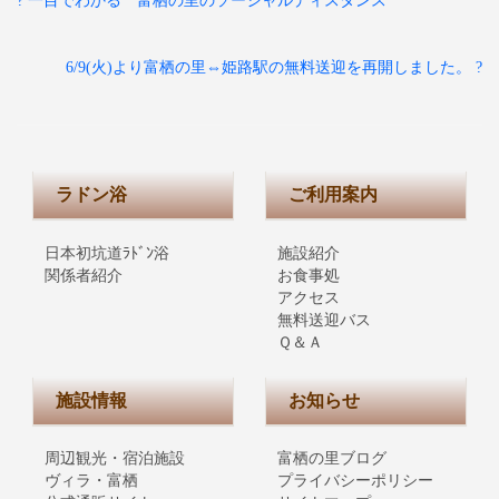
? 一目でわかる 富栖の里のソーシャルディスタンス
6/9(火)より富栖の里⇔姫路駅の無料送迎を再開しました。 ?
ラドン浴
ご利用案内
日本初坑道ﾗﾄﾞﾝ浴
施設紹介
関係者紹介
お食事処
アクセス
無料送迎バス
Ｑ＆Ａ
施設情報
お知らせ
周辺観光・宿泊施設
富栖の里ブログ
ヴィラ・富栖
プライバシーポリシー