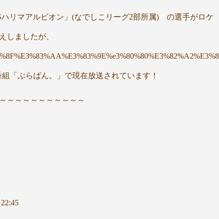
ハリマアルビオン」(なでしこリーグ2部所属) の選手がロケ
えしましたが、
log/as%E3%83%8F%E3%83%AA%E3%83%9E%e3%80%80%E3%
気番組「ぶらばん。」で現在放送されています！
～～～～～～～～～～～
22:45