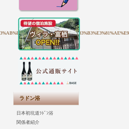
82%A2%E3%83%AB%E3%83%93%E3%82%AA%E3%83%B3%E3%8
ラドン浴
日本初坑道ﾗﾄﾞﾝ浴
関係者紹介